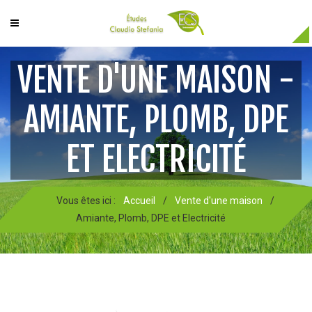
VENTE D'UNE MAISON -
AMIANTE, PLOMB, DPE
ET ELECTRICITÉ
Vous êtes ici :
Accueil
/
Vente d'une maison
/
Amiante, Plomb, DPE et Electricité